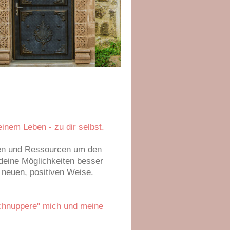
inem Leben - zu dir selbst.
ten und Ressourcen um den
deine Möglichkeiten besser
 neuen, positiven Weise.
eschnuppere" mich und meine