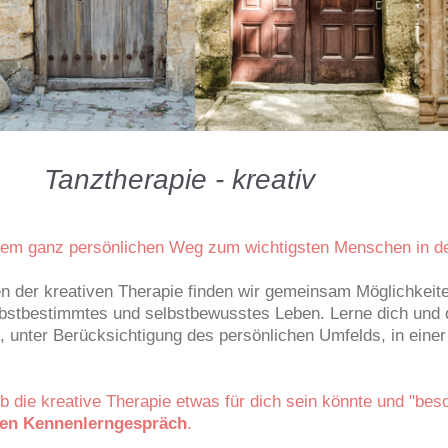
pie - kreativ
inem ganz persönlichen Weg zum wichtigsten Menschen in de
n der kreativen Therapie finden wir gemeinsam Möglichkei
elbstbestimmtes und selbstbewusstes Leben. Lerne dich
und 
, unter Berücksichtigung des persönlichen Umfelds, in einer
 ob die kreative Therapie etwas für dich sein könnte und "b
hen Kennenlerngespräch
.